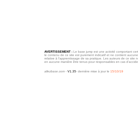
AVERTISSEMENT
:
Le base jump est une activité comportant cert
le contenu de ce site est purement indicatif et ne contient aucune
relative à l'apprentissage de sa pratique. Les auteurs de ce site 
en aucune manière être tenus pour responsables en cas d'accide
allezbase.com
-
V1.35
- dernière mise à jour le
15/10/19