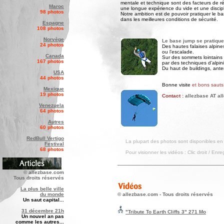
mentale et technique sont des facteurs de ré
Maroc
une longue expérience du vide et une discipl
98 photos
Notre ambition est de pouvoir pratiquer le b
dans les meilleures conditions de sécurité.
Espagne
108 photos
Norvège
Le base jump se pratique
24 photos
Des hautes falaises alpine
ou l’escalade.
Canada
Sur des sommets lointains
167 photos
par des techniques d’alpin
Du haut de buildings, ant
USA
44 photos
Bonne visite
et bons sauts
Mexique
19 photos
Contact :
allezbase AT a
Venezuela
64 photos
Autres
60 photos
RedBull
Vertigo
La plupart des photos sont disponibles en
Festival
68
photos
Pour visionner les vidéos : Clic droit / Enr
© allezbase.com
Tous droits réservés
La plus belle ville
du monde
© allezbase.com - Tous droits réservés
Un saut capital...
31 décembre 21h
"Tribute To Earth Cliffs 3
" 271 Mo
Un nouvel an pas
comme les autres...