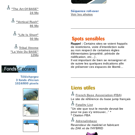
"The Art Of BASE"
Séquence roll-over
24 Mo
Voir les photos
"Vertical Rush"
86 Mo
"Life Is Short"
50 Mo
Rappel :
Certains sites se voient frappés
de restrictions, voire d'interdiction suite
Tribal Xtreme
au non respect de certaines règles
"La Voie Du BASE"
élémentaires (propriété, période de
12Mo
nidification, etc...) .
Il est important de bien se renseigner et
de
suivre les quelques indications afin
de préserver ces espaces de liberté...
Téléchargez
3 fonds d'écran
1024/800 pixels
French Base Association (FBA)
Le site de référence du base jump français
Fatality List
"Un site que tout le monde devrait lire
pour ne pas s'y retrouver..." *
* Citation FBA
Adrenalinbase
Revendeur de matériel et fabricant
du ZAK et de l'HYBRID