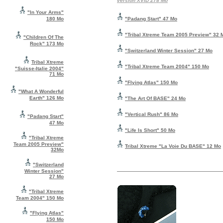
version XVID 278 Mo
"In Your Arms"
180 Mo
"Padang Start" 47 Mo
"Tribal Xtreme Team 2005 Preview" 32 
"Children Of The
Rock"
173 Mo
"Switzerland Winter Session" 27 Mo
Tribal Xtreme
"Tribal Xtreme Team 2004" 150 Mo
"Suisse-Italie 2004"
71 Mo
"Flying Atlas" 150 Mo
"What A
Wonderful
Earth" 126 Mo
"The Art Of BASE" 24 Mo
"Vertical Rush" 86 Mo
"Padang Start"
47 Mo
"Life Is Short" 50 Mo
"Tribal Xtreme
Team 2005 Preview"
Tribal Xtreme "La Voie Du BASE" 12 Mo
32Mo
"Switzerland
Winter Session"
27 Mo
"Tribal Xtreme
Team 2004" 150 Mo
"Flying Atlas"
150 Mo