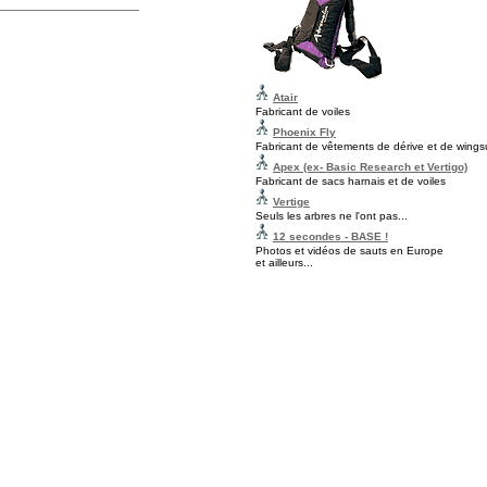
Atair
Fabricant de voiles
Phoenix Fly
Fabricant de vêtements de dérive et de wingsu
Apex (ex- Basic Research et Vertigo)
Fabricant de sacs harnais et de voiles
Vertige
Seuls les arbres ne l'ont pas...
12 secondes - BASE !
Photos et vidéos de sauts en Europe
et ailleurs...