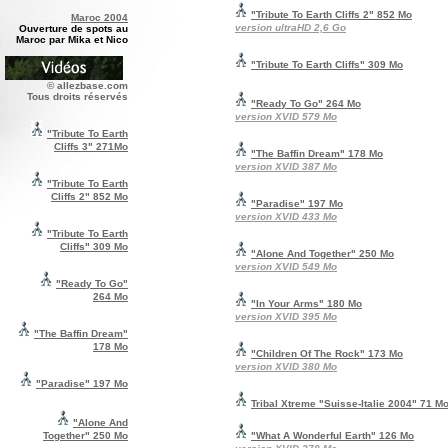
"Tribute To Earth Cliffs 2
" 852 Mo
Maroc 2004
version ultraHD 2,6 Go
Ouverture de spots au
Maroc par Mika et Nico
"Tribute To Earth Cliffs
" 309 Mo
© allezbase.com
Tous droits réservés
"Ready To Go
" 264 Mo
version XVID 579 Mo
"Tribute To Earth
Cliffs 3"
271Mo
"The Baffin Dream
" 178 Mo
version XVID 387 Mo
"Tribute To Earth
Cliffs 2" 852 Mo
"Paradise
" 197 Mo
version XVID 433 Mo
"Tribute To Earth
Cliffs" 309 Mo
"Alone And Together
" 250 Mo
version XVID 549 Mo
"Ready To Go"
264 Mo
"In Your Arms
" 180 Mo
version XVID 395 Mo
"The Baffin Dream"
178 Mo
"Children Of The Rock
" 173 Mo
version XVID 380 Mo
"Paradise"
197 Mo
Tribal Xtreme "Suisse-Italie 2004" 71 M
"Alone And
Together"
250 Mo
"What A Wonderful Earth" 126 Mo