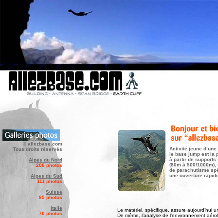
© allezbase.com
Activité jeune d’une
Tous droits réservés
le base jump est
la 
à partir
de supports 
Alpes du Nord
(80m à 500/1000m), 
206 photos
de parachutisme spé
une ouverture rapide
Alpes du Sud
111 photos
Suisse
85 photos
Italie
Le matériel, spécifique, assure aujourd’hui u
70 photos
De même, l’analyse de l’environnement aérol